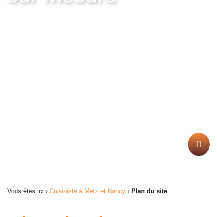
NOUS CONTACTER
ATRE & DECO EST UN ARTISAN QUI REPENSE
VOTRE DÉCORATION INTÉRIEURE EN VOUS
PROPOSANT DES CUISINES ET DES POÊLES À
BOIS/PELLETS SELON VOTRE BESOIN.
Vous êtes ici ›
Cuisiniste à Metz et Nancy
›
Plan du site