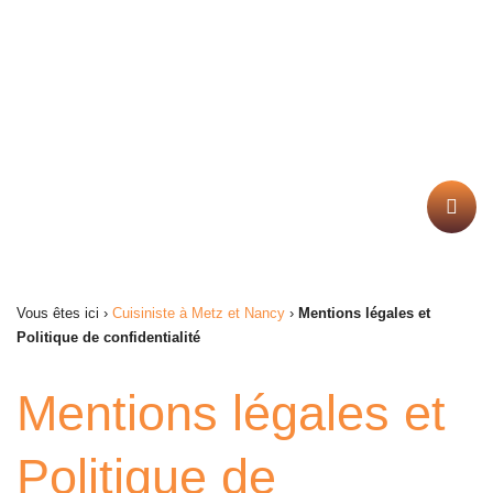
ATRE & DECO EST UN ARTISAN QUI REPENSE
VOTRE DÉCORATION INTÉRIEURE EN VOUS
PROPOSANT DES CUISINES ET DES POÊLES À
BOIS/PELLETS SELON VOTRE BESOIN.
Vous êtes ici ›
Cuisiniste à Metz et Nancy
›
Mentions légales et
Politique de confidentialité
Mentions légales et
Politique de