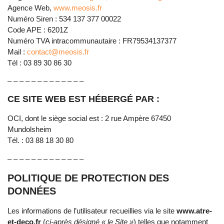
Agence Web,
www.meosis.fr
Numéro Siren : 534 137 377 00022
Code APE : 6201Z
Numéro TVA intracommunautaire : FR79534137377
Mail :
contact@meosis.fr
Tél : 03 89 30 86 30
– – – – – – – – – – – – –
CE SITE WEB EST HÉBERGÉ PAR :
OCI, dont le siège social est : 2 rue Ampère 67450
Mundolsheim
Tél. : 03 88 18 30 80
– – – – – – – – – – – – –
POLITIQUE DE PROTECTION DES
DONNÉES
Les informations de l’utilisateur recueillies via le site
www.atre-
et-deco.fr
(
ci-après désigné « le Site »
) telles que notamment