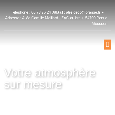
Téléphone : 06 73 76 24 98
Mail : atre.deco@orange.fr
Adresse : Allée Camille Maillard - ZAC du breuil 54700 Pont à
Mousson
NO
Votre atmosphère
sur mesure
NOUS CONTACTER